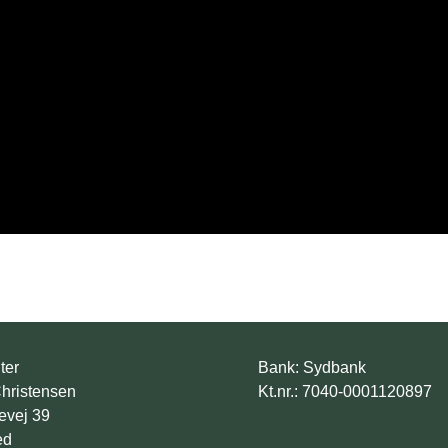
ter
Bank: Sydbank
Christensen
Kt.nr.: 7040-0001120897
evej 39
ed