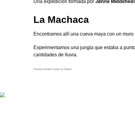
Una expedición formada por
Jønne Middehed
La Machaca
Encontramos allí una cueva maya con un muro 
Experimentamos una jungla que estaba a punto d
cantidades de lluvia.
FaLang translation system by Faboba