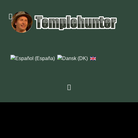
1976
1979
1982