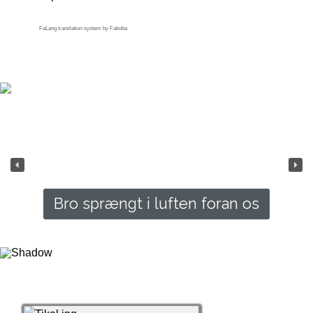
FaLang translation system by Faboba
Bro sprængt i luften foran os