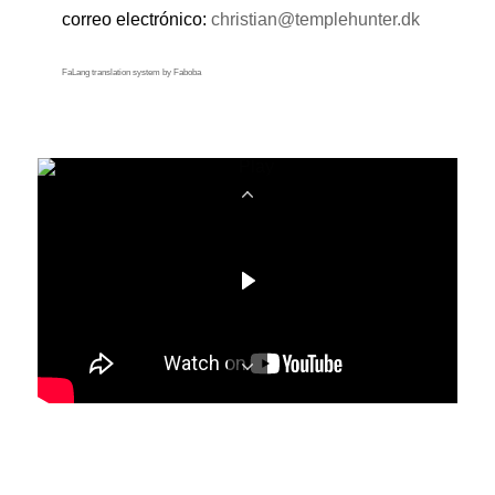
correo electrónico:
christian@templehunter.dk
FaLang translation system by Faboba