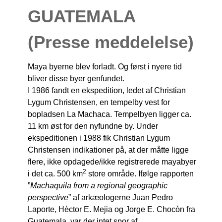
GUATEMALA
(Presse meddelelse)
Maya byerne blev forladt. Og først i nyere tid
bliver disse byer genfundet.
I 1986 fandt en ekspedition, ledet af Christian
Lygum Christensen, en tempelby vest for
bopladsen La Machaca. Tempelbyen ligger ca.
11 km øst for den nyfundne by. Under
ekspeditionen i 1988 fik Christian Lygum
Christensen indikationer på, at der måtte ligge
flere, ikke opdagede/ikke registrerede mayabyer
2
i det ca. 500 km
store område. Ifølge rapporten
”
Machaquila from a regional geographic
perspective
” af arkæologerne Juan Pedro
Laporte, Hèctor E. Mejia og Jorge E. Chocòn fra
Guatemala, var der intet spor af