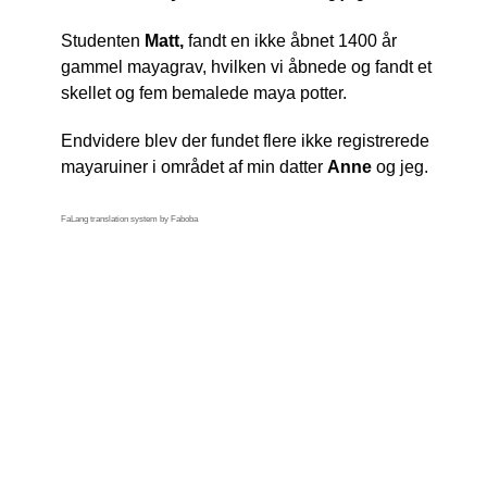
Studenten
Matt,
fandt en ikke åbnet 1400 år
gammel mayagrav, hvilken vi åbnede og fandt et
skellet og fem bemalede maya potter.
Endvidere blev der fundet flere ikke registrerede
mayaruiner i området af min datter
Anne
og jeg.
FaLang translation system by Faboba