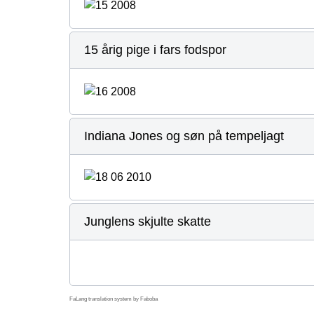
15 årig pige i fars fodspor
Indiana Jones og søn på tempeljagt
Junglens skjulte skatte
FaLang translation system by Faboba