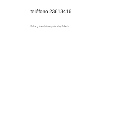
teléfono 23613416
FaLang translation system by Faboba